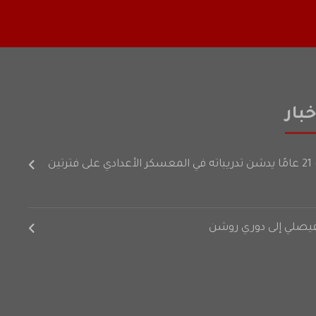
بار
رتين
لفيصلي إلى دوري روشن