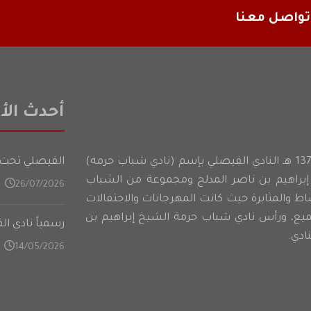
تواصل معنا
أحدث الأخ
أسس شباب حرمه عام 1374 هـ النادي الفيصلي بإسم (نادي شباب حرمه)
الفيصلي تحت 21 عامًا يدشن تدريباته في المعسكر الأعدادي على فت
براهيم بن ناصر المدلج ومجموعة من الشباب
26/07/2026
شاط والمثابرة حيث كانت المهرجانات والاحتفالات
ميع، ورأس نادي شباب حرمة الشيخ إبراهيم بن
رسمياً نادي ا
ادي.
14/05/2026