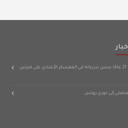
بار
رتين
لفيصلي إلى دوري روشن