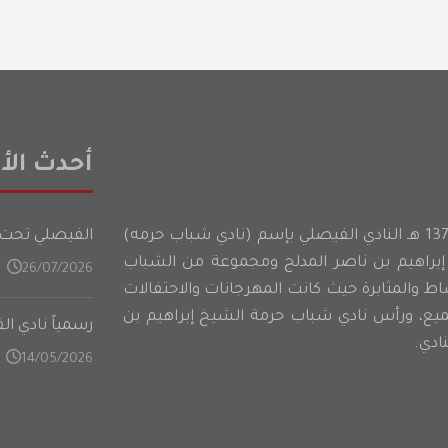
أحدث الأخ
أسس شباب حرمه عام 1374 هـ النادي الفيصلي بإسم (نادي شباب حرمه)
الفيصلي تحت 21 عامًا يدشن تدريباته في المعسكر الأعدادي على فت
براهيم بن ناصر المدلج ومجموعة من الشباب
26/07/2026
شاط والمثابرة حيث كانت المهرجانات والاحتفالات
ميع، ورأس نادي شباب حرمة الشيخ إبراهيم بن
رسمياً نادي ا
ادي.
14/05/2026