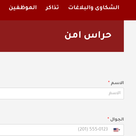
الشكاوى والبلاغات
تذاكر
الموظفين
حراس امن
الاسم
*
F
i
r
s
الجوال
*
t