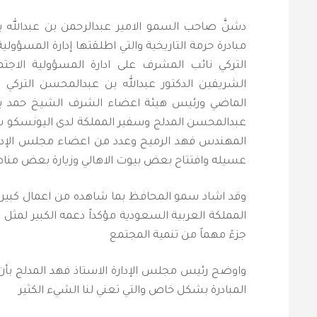
دشنَّ صاحب السمو الامير عبدالرحمن بن عبدالله
مبادرة حرمة التاريخية والتي اطلقتها إدارة المسؤولي
التركي نائب المشرف على ادارة المسؤولية الاج
الشريفين الدكتور عبدالله بن عبدالمحسن التركي
الماضي ورئيس هيئة اعضاء الشرف الشيخ حمد بن
عبدالمحسن المدلج وسفير المملكة لدى اليونسكو سا
المهندس فهد الرميح وعدد من اعضاء مجلس الإدارة
عسيله وافتتاح بعض بيوت الاهالي وزيارة بعض مناط
وقد اشاد سمو المحافظ بما شاهده من اعمال كبيرة ف
المملكة العربية السعودية مؤكداً دعمه الكبير لمثل
جزءً مهماً من تنمية المجتمع
واوضح رئيس مجلس الإدارة الاستاذ فهد المدلج بأن
المبادرة بشكل خاص والتي تعني لنا الشيء الكثير