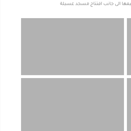
رميمها الى جانب افتتاح مسجد عسيلة