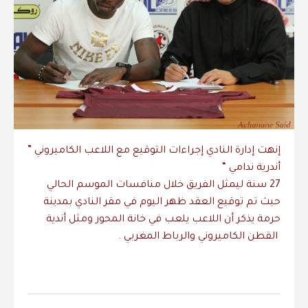
إنهت إدارة النادي إجراءات التوقيع مع اللاعب الكاميروني ”
أندرية ندامي “
27 سنة ليمثل الفريق خلال منافسات الموسم الحالي
حيث تم توقيع العقد ظهر اليوم في مقر النادي بمدينة
حرمة يذكر أن اللاعب يلعب في خانة المحور ومثل أندية
القطن الكاميروني والرباط المغربي .