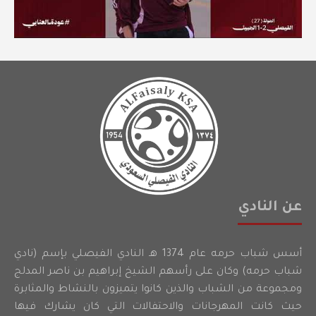
عن النادي
أسس شباب حرمه عام 1374 هـ النادي الفيصلي بإسم (نادي
شباب حرمه) وكان على رأسهم الشيخ إبراهيم بن ناصر المدلج
ومجموعة من الشباب والذين كانوا يتميزون بالنشاط والمثابرة
حيث كانت المهرجانات والاحتفالات التي كان يشارك فيها