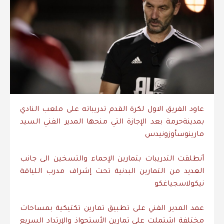
عاود
الفريق
الاول
لكرة
القدم
تدريباته
على
ملعب
النادي
بمدينة
حرمة
بعد
الإجازة
التي
منحها
المدير
الفني
السيد
مارينوس
أوزونيدس
أنطلقت
التدريبات
بتمارين
الإحماء
والتسخين
الى
جانب
العديد
من
التمارين
البدنية
تحت
إشراف
مدرب
اللياقة
نيكولاس
جياغكو
عمد
المدير
الفني
على
تطبيق
تمارين
تكتيكية
بمساحات
مختلفة
اشتملت
على
تمارين
الأستحواذ
والإرتداد
السريع