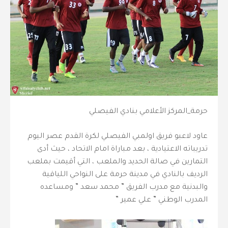
حرمة_المركز الأعلامي بنادي الفيصلي
عاود لاعبو فريق اولمبي الفيصلي لكرة القدم عصر اليوم
تدريباته الاعتيادية ، بعد مباراة امام الاتحاد ، حيث أدى
التمارين في صالة الحديد والملعب ، التي أقيمت بملعب
الرديف بالنادي في مدينة حرمة على النواحي اللياقية
والبدنية مع مدرب الفريق ” محمد سعد ” ومساعده
المدرب الوطني ” علي عمير ”