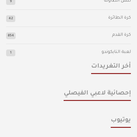
تنس الطاولة
9
كرة الطائرة
42
كرة القدم
854
لعبة التايكوندو
1
أخر التغريدات
إحصائية لاعبي الفيصلي
يوتيوب