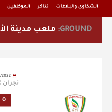
الشكاوى والبلاغات
تذاكر
الموظفين
GROUND:
ملعب مدينة الأم
02/11/2022
نجران X الفيصلي
0