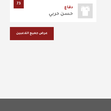
73
دفاع
حسن حربي
عرض جميع اللاعبين