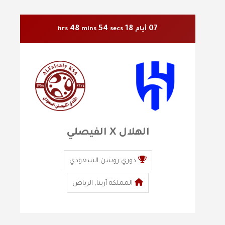
48
53
18
07
أيام
secs
mins
hrs
الهلال X الفيصلي
دوري روشن السعودي
المملكة أرينا, الرياض