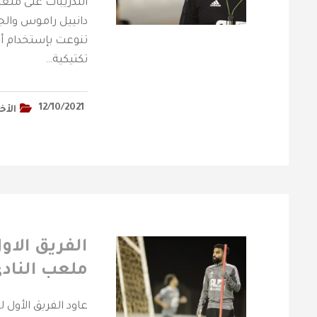
التدريبات على ملعب
دانييل راموس والجه
تنوعت بإستخدام أدو
تكتيكية…
12/10/2021
الأخ
الفريق الاول
ملعب الناد
عاود الفريق الأول 