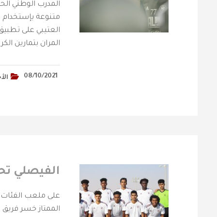
المدرب الوطني الحم
متنوعة بإستخدام ا
العتيبي على تطبيق
المران بتمارين الكرا
08/10/2021
الأ
الفيصلي تحت 17 سنة يخسر لقاء
على ملعب الفئات ا