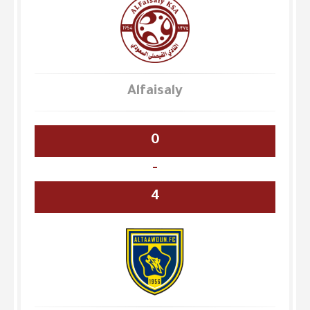
Alfaisaly
0
-
4