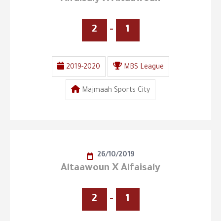
2
-
1
2019-2020
MBS League
Majmaah Sports City
26/10/2019
Altaawoun X Alfaisaly
2
-
1