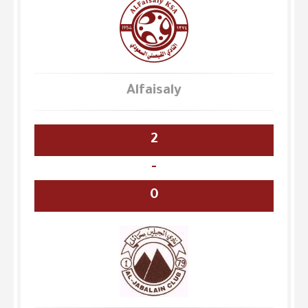
Alfaisaly
2
-
0