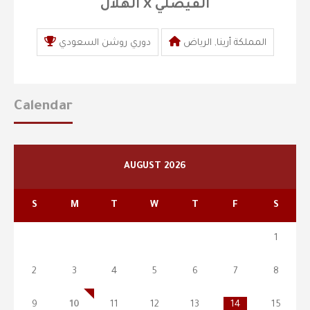
الهلال X الفيصلي
المملكة أرينا, الرياض
دوري روشن السعودي
Calendar
AUGUST 2026
S
M
T
W
T
F
S
1
2
3
4
5
6
7
8
9
10
11
12
13
14
15