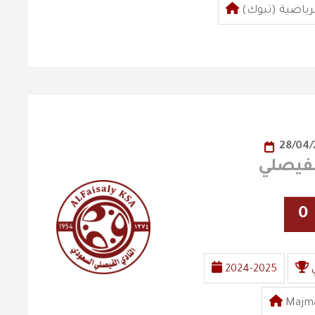
لرياضية (تبوك)
28/04
0
2024-2025
Majma