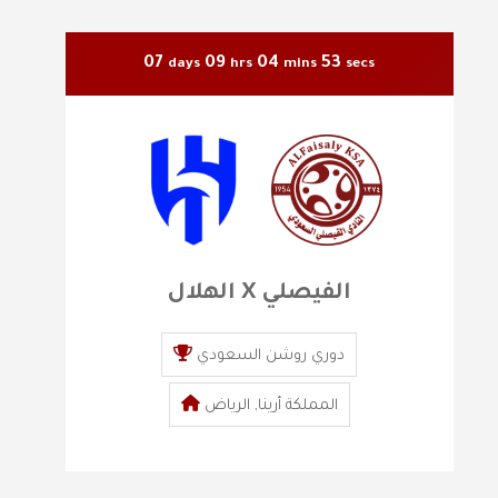
07
09
04
52
days
hrs
mins
secs
الهلال X الفيصلي
دوري روشن السعودي
المملكة أرينا, الرياض