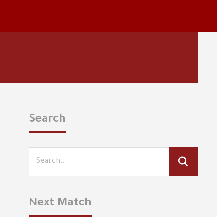
Search
Next Match