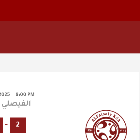
2025
9:00 PM
أحد X الفيصلي
-
2