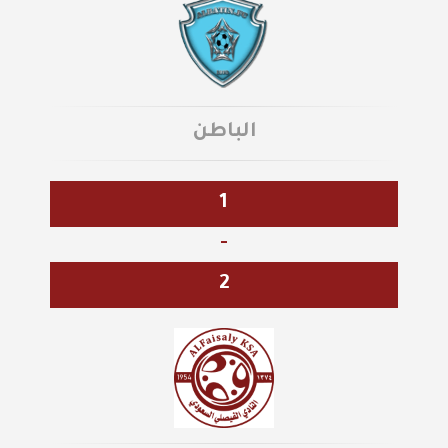
الباطن
1
-
2