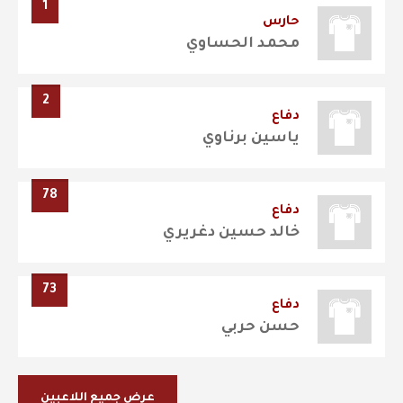
1
حارس
محمد الحساوي
2
دفاع
ياسين برناوي
78
دفاع
خالد حسين دغريري
73
دفاع
حسن حربي
عرض جميع اللاعبين