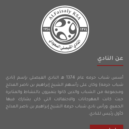
عن النادي
أسس شباب حرمه عام 1374 هـ النادي الفيصلي بإسم (نادي
شباب حرمه) وكان على رأسهم الشيخ إبراهيم بن ناصر المدلج
ومجموعة من الشباب والذين كانوا يتميزون بالنشاط والمثابرة
حيث كانت المهرجانات والاحتفالات التي كان يشارك فيها
الجميع، ورأس نادي شباب حرمة الشيخ إبراهيم بن ناصر المدلج
كأول رئيس للنادي.