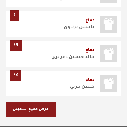
2
دفاع
ياسين برناوي
78
دفاع
خالد حسين دغريري
73
دفاع
حسن حربي
عرض جميع اللاعبين