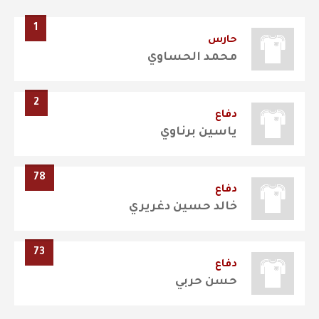
1
حارس
محمد الحساوي
2
دفاع
ياسين برناوي
78
دفاع
خالد حسين دغريري
73
دفاع
حسن حربي