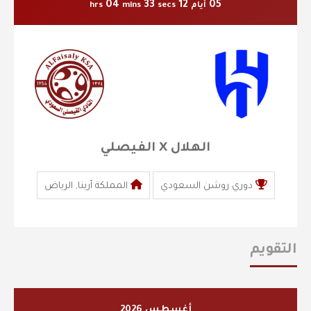
04
32
12
05
أيام
secs
mins
hrs
الهلال X الفيصلي
دوري روشن السعودي
المملكة أرينا, الرياض
التقويم
أغسطس 2026