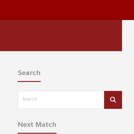
Search
Next Match