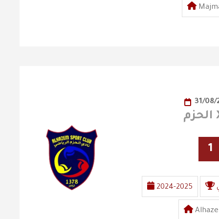
Majma
31/08
1
2024-2025
Alhaze