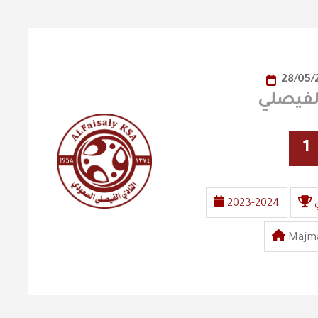
28/05/
1
2023-2024
Majma