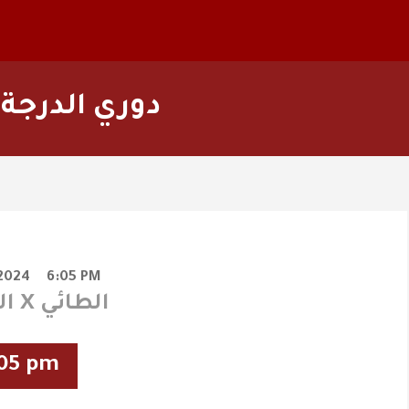
دوري الدرجة
/2024
6:05 PM
الفيصلي X الطائي
05 pm