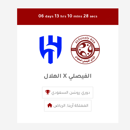
06
13
10
27
days
hrs
mins
secs
الهلال X الفيصلي
دوري روشن السعودي
المملكة أرينا, الرياض