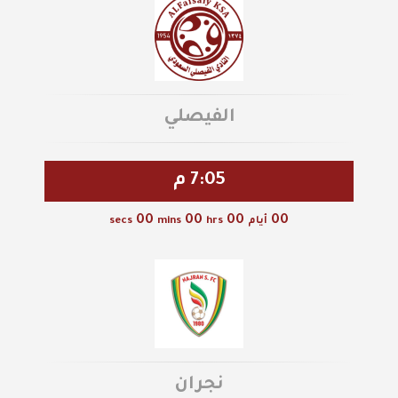
الفيصلي
7:05 م
00
00
00
00
أيام
hrs
mins
secs
نجران