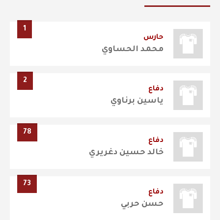
1
حارس
محمد الحساوي
2
دفاع
ياسين برناوي
78
دفاع
خالد حسين دغريري
73
دفاع
حسن حربي