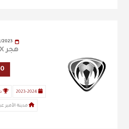
26/12/2023
هجر X الفيصلي
30
2023-2024
د
مدينة الأمير عب