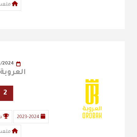
ملعب 
10/01/2024
العروبة X الفيصل
2
2023-2024
د
ملعب 