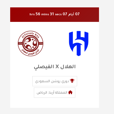
56
29
07
07
أيام
secs
mins
hrs
الهلال X الفيصلي
دوري روشن السعودي
المملكة أرينا, الرياض