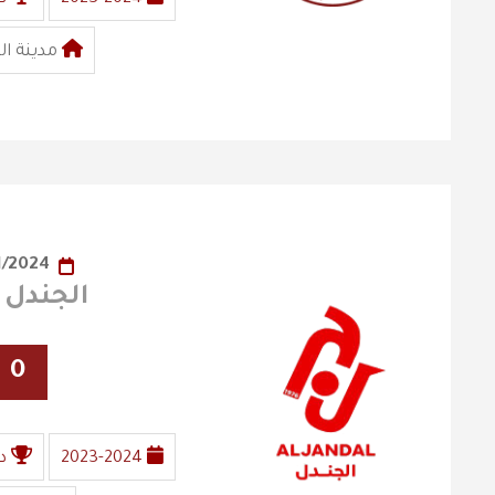
مدينة ال
23/01/2024
الجندل X الفيصلي
0
2023-2024
د