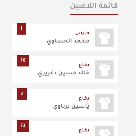
قائمة اللاعبين
1
حارس
محمد الحساوي
78
دفاع
خالد حسين دغريري
2
دفاع
ياسين برناوي
73
دفاع