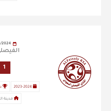
01/01/2024
الفيصلي X الن
1
2023-2024
د
مدينة ال