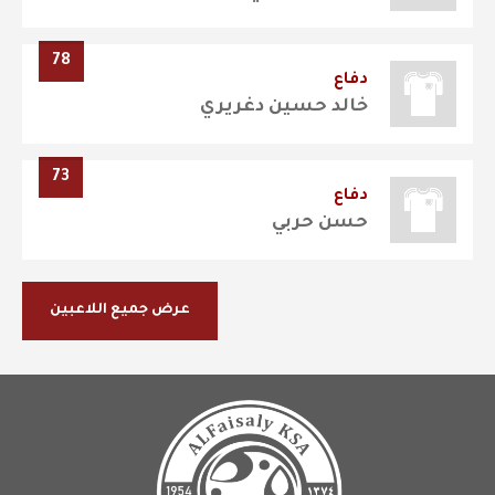
78
دفاع
خالد حسين دغريري
73
دفاع
حسن حربي
عرض جميع اللاعبين