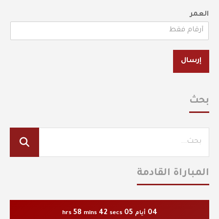
العمر
إرسال
بحث
المباراة القادمة
58
41
05
04
أيام
secs
mins
hrs