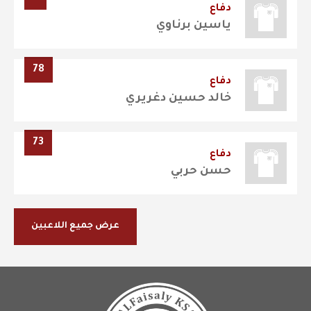
دفاع
ياسين برناوي
78
دفاع
خالد حسين دغريري
73
دفاع
حسن حربي
عرض جميع اللاعبين