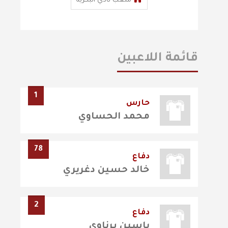
ملعب نادي البكرية
قائمة اللاعبين
1
حارس
محمد الحساوي
78
دفاع
خالد حسين دغريري
2
دفاع
ياسين برناوي