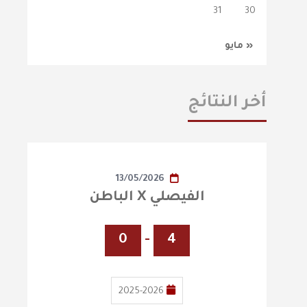
31
30
« مايو
أخر النتائج
13/05/2026
الفيصلي X الباطن
0
-
4
2025-2026