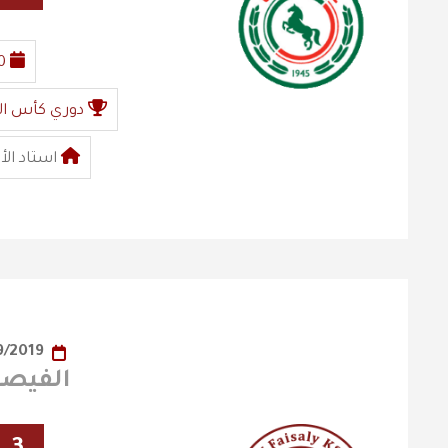
0
دوري كأس ال
استاد الأ
15/09/2019
الفيصلي x ا