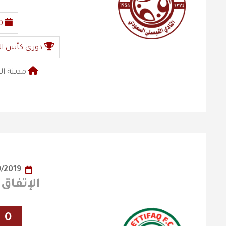
0
دوري كأس ال
مدينة ال
21/09/2019
الإتفاق x الفيصلي
0