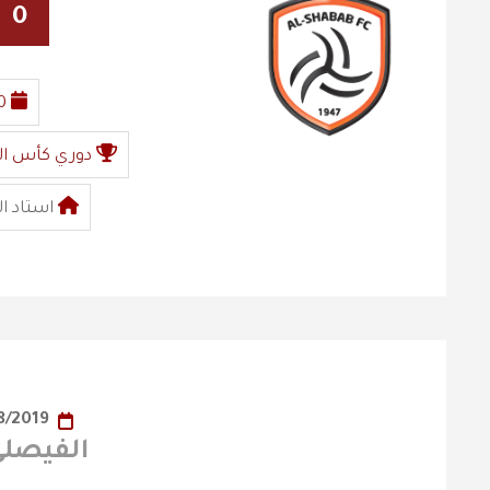
0
0
دوري كأس ال
استاد ال
24/08/2019
الفيصلي x الفي