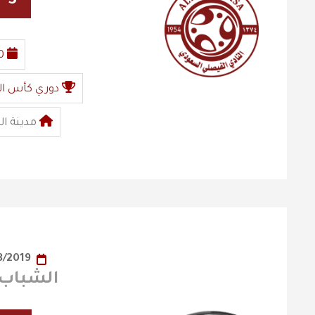
3
0
دوري كأس ال
مدينة ال
30/08/2019
الشباب x الفيصل