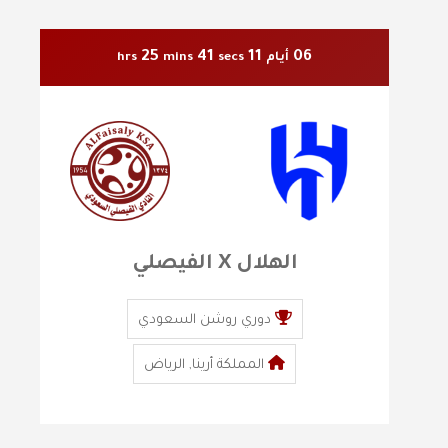
25
39
11
06
أيام
secs
mins
hrs
الهلال X الفيصلي
دوري روشن السعودي
المملكة أرينا, الرياض