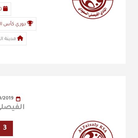
0
دوري كأس ال
مدينة ال
28/09/2019
الفيصلي x العد
3