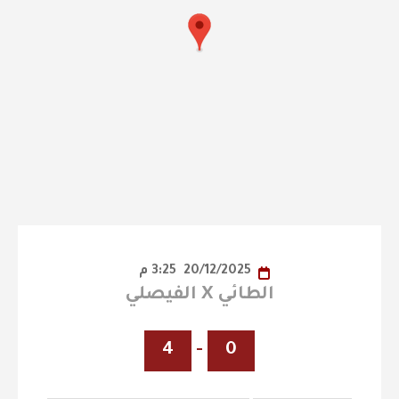
20/12/2025
3:25 م
الطائي X الفيصلي
4
-
0