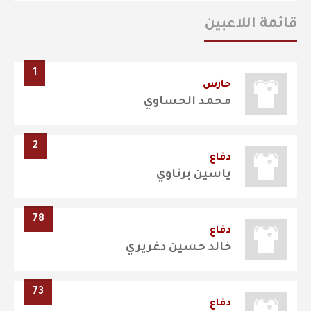
قائمة اللاعبين
1
حارس
محمد الحساوي
2
دفاع
ياسين برناوي
78
دفاع
خالد حسين دغريري
73
دفاع