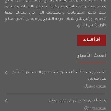
شباب حرمه) وكان على رأسهم الشيخ إبراهيم بن ناصر المدلج
ومجموعة من الشباب والذين كانوا يتميزون بالنشاط والمثابرة
حيث كانت المهرجانات والاحتفالات التي كان يشارك فيها
الجميع، ورأس نادي شباب حرمة الشيخ إبراهيم بن ناصر المدلج
كأول رئيس للنادي.
أقرأ المزيد
أحدث الأخبار
الفيصلي تحت 21 عامًا يدشن تدريباته في المعسكر الأعدادي
على فترتين
26/07/2026
رسمياً نادي الفيصلي إلى دوري روشن
14/05/2026