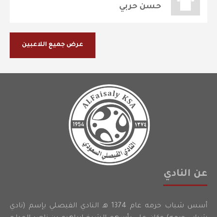
حسن حربي
عرض جميع اللاعبين
عن النادي
أسس شباب حرمه عام 1374 هـ النادي الفيصلي بإسم (نادي