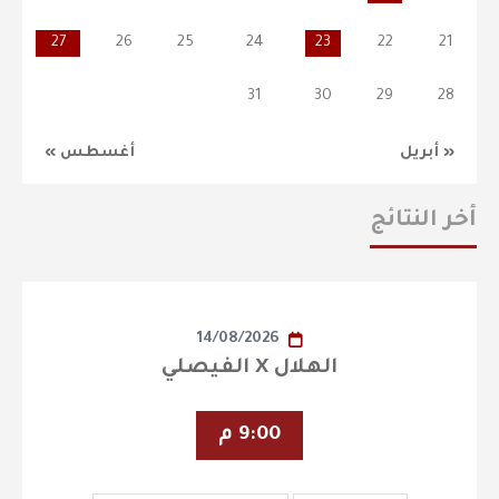
27
26
25
24
23
22
21
31
30
29
28
« أبريل
أغسطس »
أخر النتائج
14/08/2026
الهلال X الفيصلي
9:00 م