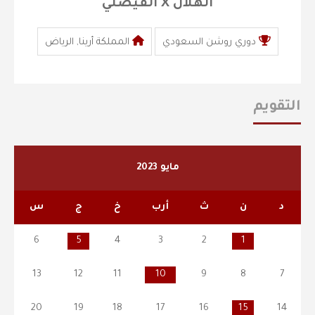
الهلال X الفيصلي
دوري روشن السعودي
المملكة أرينا, الرياض
التقويم
مايو 2023
د
ن
ث
أرب
خ
ج
س
6
5
4
3
2
1
13
12
11
10
9
8
7
20
19
18
17
16
15
14