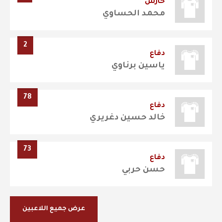
حارس
محمد الحساوي
2
دفاع
ياسين برناوي
78
دفاع
خالد حسين دغريري
73
دفاع
حسن حربي
عرض جميع اللاعبين