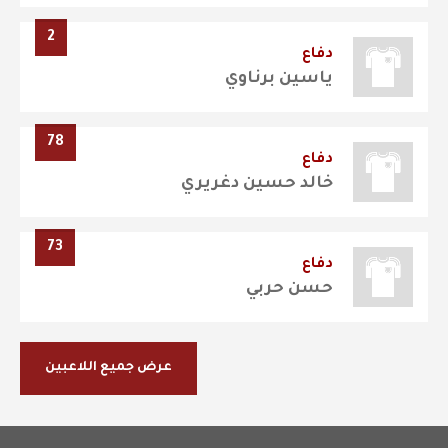
2
دفاع
ياسين برناوي
78
دفاع
خالد حسين دغريري
73
دفاع
حسن حربي
عرض جميع اللاعبين