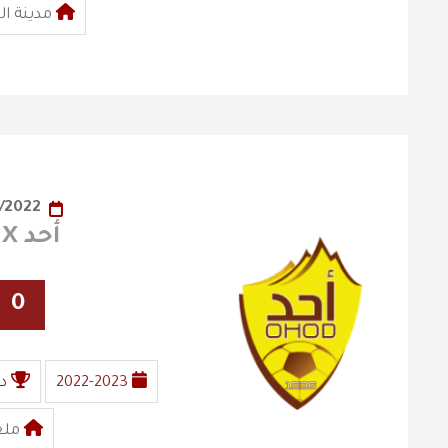
مدينة ال
15/11/2022
أحد X الفيصلي
0
2022-2023
د
ملع