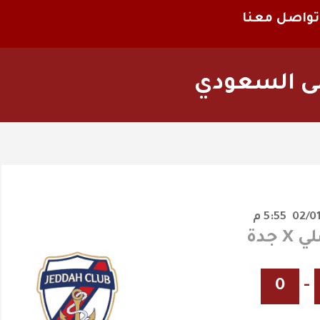
تواصل معنا
لى السعودي
5:55 م
 جدة
0
-