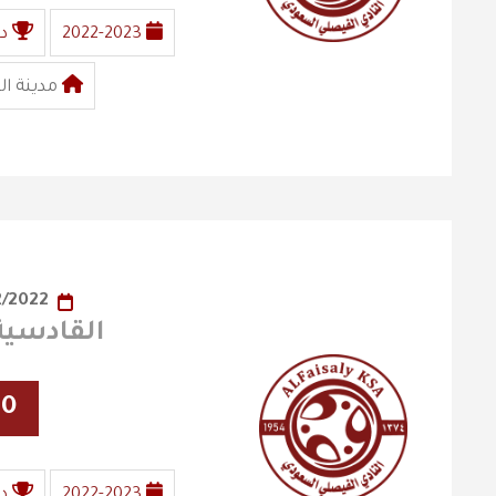
2022-2023
د
مدينة ال
26/12/2022
القادسية X الفصي
30
2022-2023
د