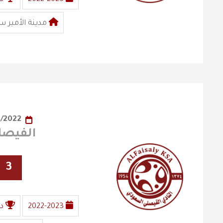
مدينة الأمير س
19/12/2022
الفيصلي X ا
3
2022-2023
د