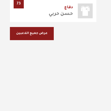
73
دفاع
حسن حربي
عرض جميع اللاعبين