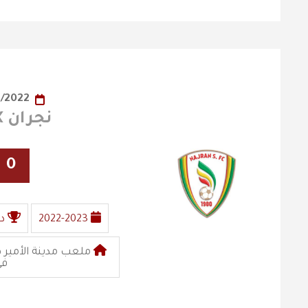
02/11/2022
نجران X الفيصلي
0
2022-2023
د
ملعب مدينة الأمير ه
في