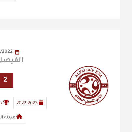
09/11/2022
الفيصلي X الع
2
2022-2023
د
مدينة ال