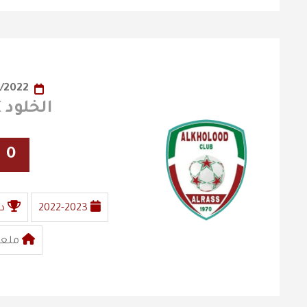
18/10/2022
الخلود X الفيصلي
0
2022-2023
د
ملعب