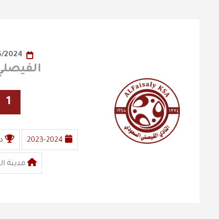
28/05/2024
الفيصلي X العرو
1
2023-2024
د
مدينة ال