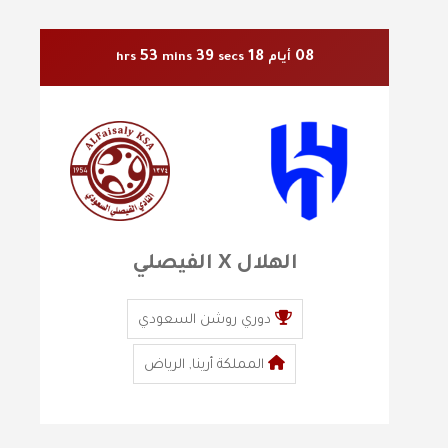
53
39
18
08
أيام
secs
mins
hrs
الهلال X الفيصلي
دوري روشن السعودي
المملكة أرينا, الرياض