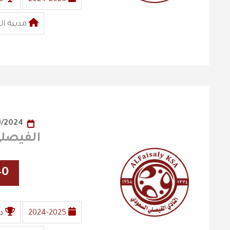
مدينة ال
17/09/2024
الفيصلي X الج
40
2024-2025
د