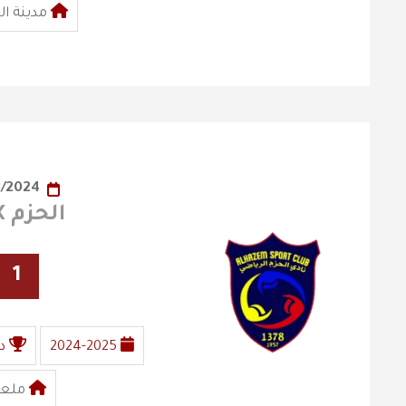
مدينة ال
31/08/2024
الحزم X الفيصلي
1
2024-2025
د
ملعب