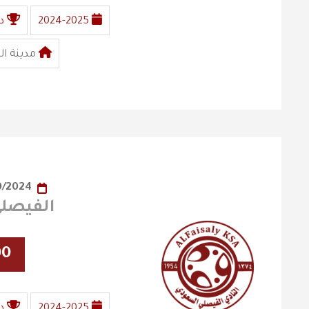
2024-2025
د
مدينة ال
06/10/2024
الفيصلي X الن
00
2024-2025
د