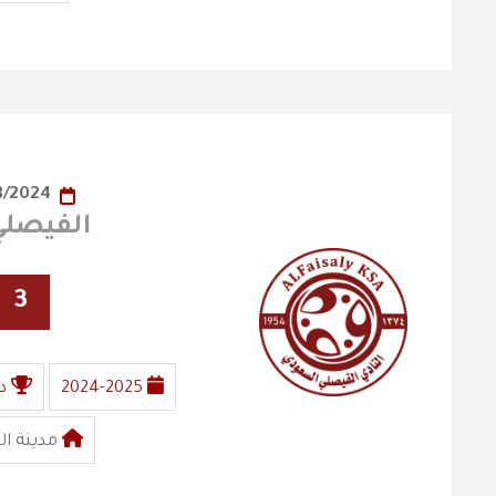
25/08/2024
الفيصلي X العد
3
2024-2025
د
مدينة ال