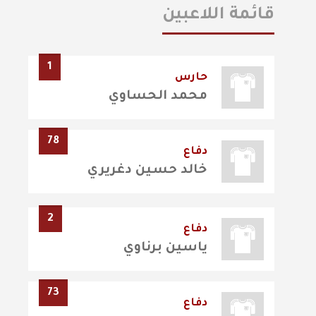
قائمة اللاعبين
1
حارس
محمد الحساوي
78
دفاع
خالد حسين دغريري
2
دفاع
ياسين برناوي
73
دفاع