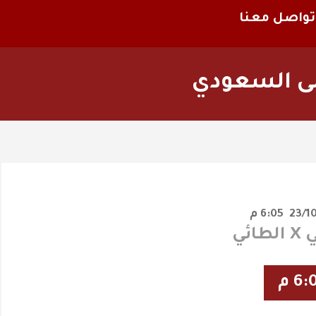
تواصل معنا
لى السعودي
6:05 م
ائي
6: م