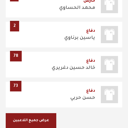
حارس
محمد الحساوي
2
دفاع
ياسين برناوي
78
دفاع
خالد حسين دغريري
73
دفاع
حسن حربي
عرض جميع اللاعبين